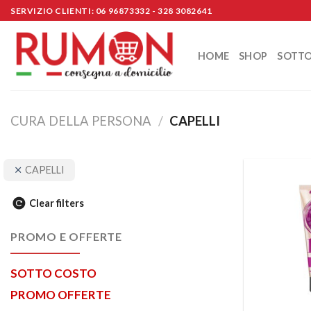
Skip
SERVIZIO CLIENTI: 06 96873332 - 328 3082641
to
content
HOME
SHOP
SOTT
CURA DELLA PERSONA
/
CAPELLI
CAPELLI
Clear filters
PROMO E OFFERTE
SOTTO COSTO
PROMO OFFERTE