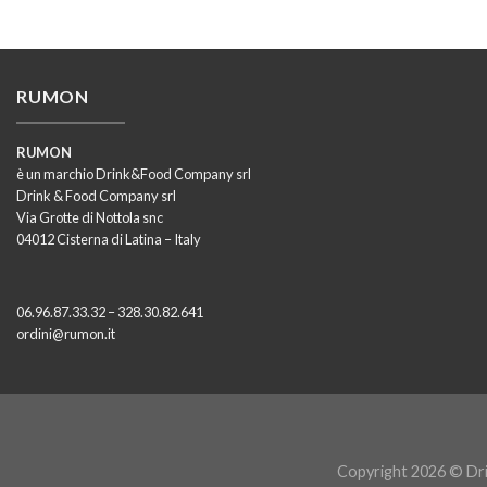
RUMON
RUMON
è un marchio Drink&Food Company srl
Drink & Food Company srl
Via Grotte di Nottola snc
04012 Cisterna di Latina – Italy
06.96.87.33.32 – 328.30.82.641
ordini@rumon.it
Copyright 2026 © Dri