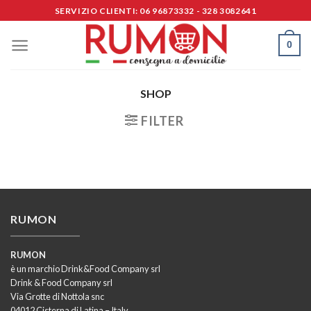
Skip
SERVIZIO CLIENTI: 06 96873332 - 328 3082641
to
content
0
SHOP
FILTER
RUMON
RUMON
è un marchio Drink&Food Company srl
Drink & Food Company srl
Via Grotte di Nottola snc
04012 Cisterna di Latina – Italy