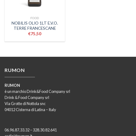
FOOD
NOBILIS OLIO 1LT E.V.O.
TERRE FRANCESCANE
€
75,50
RUMON
RUMON
è un marchio Drink&Food Company srl
Drink & Food Company srl
Via Grotte di Nottola snc
04012 Cisterna di Latina – Italy
06.96.87.33.32 – 328.30.82.641
ordini@rumon.it