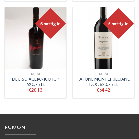
6 bottiglie
6 bottiglie
ROSSI
ROSSI
DE LISO AGLIANICO IGP
TATONE MONTEPULCIANO
6X0,75 Lt
DOC 6×0,75 Lt
€
20,13
€
64,42
RUMON