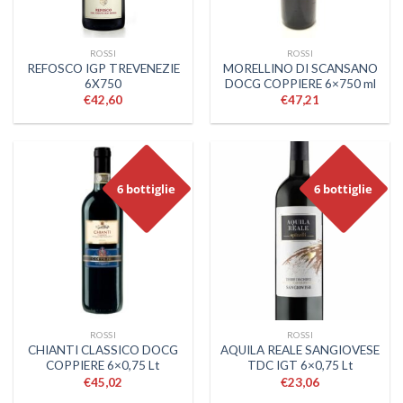
ROSSI
ROSSI
REFOSCO IGP TREVENEZIE
MORELLINO DI SCANSANO
6X750
DOCG COPPIERE 6×750 ml
€
42,60
€
47,21
6 bottiglie
6 bottiglie
ROSSI
ROSSI
CHIANTI CLASSICO DOCG
AQUILA REALE SANGIOVESE
COPPIERE 6×0,75 Lt
TDC IGT 6×0,75 Lt
€
45,02
€
23,06