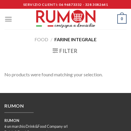
Skip
SERVIZIO CLIENTI: 06 96873332 - 328 3082641
to
content
0
FOOD
/
FARINE INTEGRALE
FILTER
No products were found matching your selection.
RUMON
RUMON
è un marchio Drink&Food Company srl