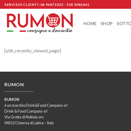
Skip
SERVIZIO CLIENTI: 06 96873332 - 328 3082641
to
content
HOME
SHOP
SOTT
[yith_recenlty_viewed_page]
RUMON
RUMON
è un marchio Drink&Food Company srl
Drink & Food Company srl
Via Grotte di Nottola snc
04012 Cisterna di Latina – Italy