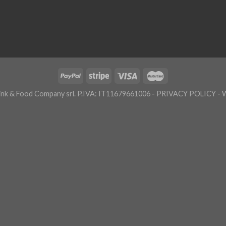
nk & Food Company srl. P.IVA: IT11679661006 -
PRIVACY POLICY
- 