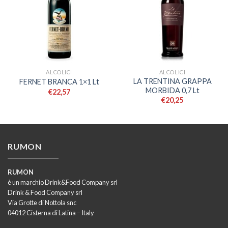
ALCOLICI
ALCOLICI
LA TRENTINA GRAPPA
FERNET BRANCA 1×1 Lt
MORBIDA 0,7 Lt
€
22,57
€
20,25
RUMON
RUMON
è un marchio Drink&Food Company srl
Drink & Food Company srl
Via Grotte di Nottola snc
04012 Cisterna di Latina – Italy