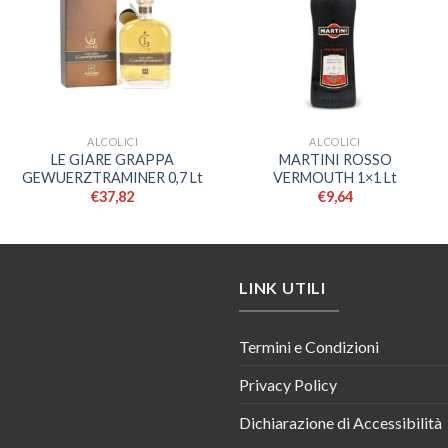
ALCOLICI
ALCOLICI
LE GIARE GRAPPA
MARTINI ROSSO
GEWUERZTRAMINER 0,7 Lt
VERMOUTH 1×1 Lt
€
37,82
€
9,64
LINK UTILI
Termini e Condizioni
Privacy Policy
Dichiarazione di Accessibilità