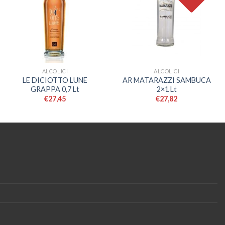
ALCOLICI
ALCOLICI
LE DICIOTTO LUNE
AR MATARAZZI SAMBUCA
GRAPPA 0,7 Lt
2×1 Lt
€
27,45
€
27,82