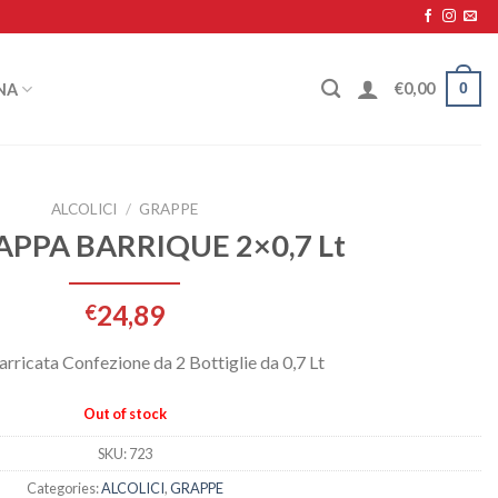
0
€
0,00
NA
ALCOLICI
/
GRAPPE
APPA BARRIQUE 2×0,7 Lt
24,89
€
rricata Confezione da 2 Bottiglie da 0,7 Lt
Out of stock
SKU:
723
Categories:
ALCOLICI
,
GRAPPE