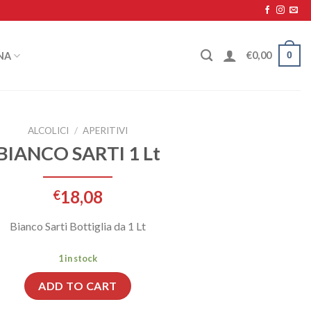
0
€
0,00
NA
ALCOLICI
/
APERITIVI
BIANCO SARTI 1 Lt
18,08
€
Bianco Sarti Bottiglia da 1 Lt
1 in stock
ADD TO CART