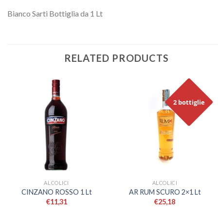
Bianco Sarti Bottiglia da 1 Lt
RELATED PRODUCTS
2 bottiglie
ALCOLICI
ALCOLICI
CINZANO ROSSO 1 Lt
AR RUM SCURO 2×1 Lt
€
11,31
€
25,18