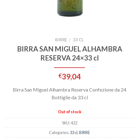
BIRRE
/
33 CL
BIRRA SAN MIGUEL ALHAMBRA
RESERVA 24×33 cl
39,04
€
Birra San Miguel Alhambra Reserva Confezione da 24
Bottiglie da 33 cl
Out of stock
SKU:
422
Categories:
33 cl
,
BIRRE