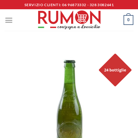
Skip
SERVIZIO CLIENTI: 06 96873332 - 328 3082641
to
content
0
24 bottiglie