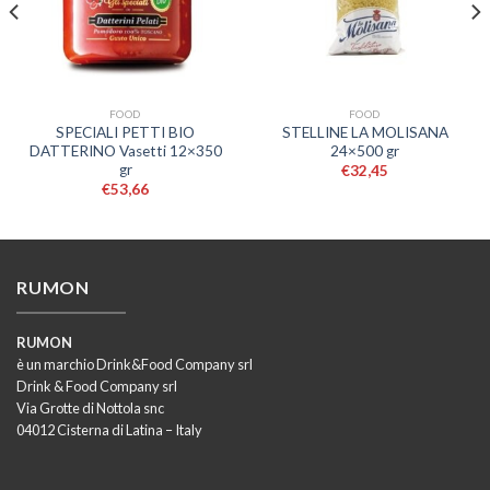
FOOD
FOOD
SPECIALI PETTI BIO
STELLINE LA MOLISANA
DATTERINO Vasetti 12×350
24×500 gr
gr
€
32,45
€
53,66
RUMON
RUMON
è un marchio Drink&Food Company srl
Drink & Food Company srl
Via Grotte di Nottola snc
04012 Cisterna di Latina – Italy