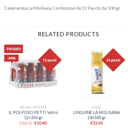
Calamarata La Molisana Confezione da 12 Pacchi da 500 gr
RELATED PRODUCTS
PROMO!
44%
12 pezzi
24 pezzi
PROMO OFFERTE
FOOD
IL POLPOSO PETTI Vetro
LINGUINE LA MOLISANA
12×350 gr
24×500 gr
€
18,72
€
10,40
€
32,45