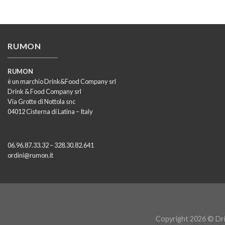
RUMON
RUMON
è un marchio Drink&Food Company srl
Drink & Food Company srl
Via Grotte di Nottola snc
04012 Cisterna di Latina – Italy
06.96.87.33.32 – 328.30.82.641
ordini@rumon.it
Copyright 2026 © Dri