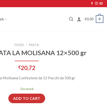
0
€
0,00
NA
FOOD
/
PASTA
TA LA MOLISANA 12×500 gr
20,72
€
a Molisana Confezione da 12 Pacchi da 500 gr
1 in stock
ADD TO CART