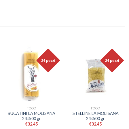
24 pezzi
24 pezzi
FOOD
FOOD
BUCATINI LA MOLISANA
STELLINE LA MOLISANA
24×500 gr
24×500 gr
€
32,45
€
32,45