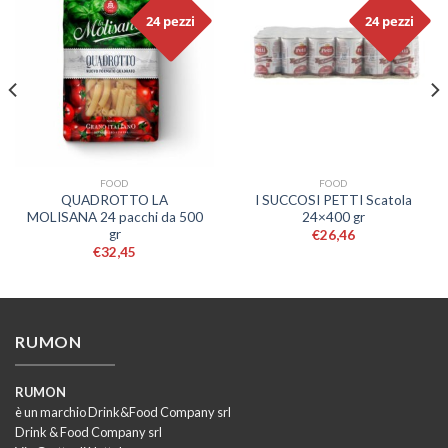
24 pezzi
24 pezzi
FOOD
FOOD
QUADROTTO LA
I SUCCOSI PETTI Scatola
MOLISANA 24 pacchi da 500
24×400 gr
gr
€
26,46
€
32,45
RUMON
RUMON
è un marchio Drink&Food Company srl
Drink & Food Company srl