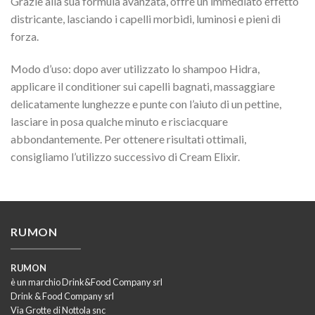
Grazie alla sua formula avanzata, offre un immediato effetto
districante, lasciando i capelli morbidi, luminosi e pieni di
forza.
Modo d’uso: dopo aver utilizzato lo shampoo Hidra,
applicare il conditioner sui capelli bagnati, massaggiare
delicatamente lunghezze e punte con l’aiuto di un pettine,
lasciare in posa qualche minuto e risciacquare
abbondantemente. Per ottenere risultati ottimali,
consigliamo l’utilizzo successivo di Cream Elixir.
RUMON
RUMON
è un marchio Drink&Food Company srl
Drink & Food Company srl
Via Grotte di Nottola snc