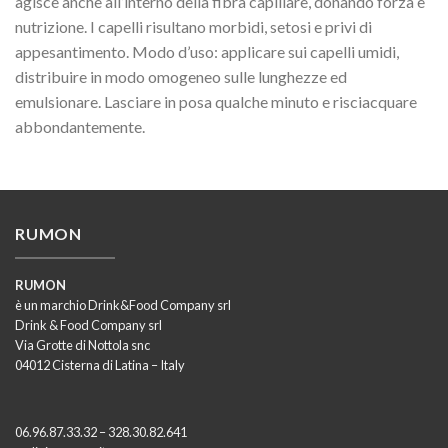
agisce anche all’interno della fibra capillare, donando forza e
nutrizione. I capelli risultano morbidi, setosi e privi di
appesantimento. Modo d’uso: applicare sui capelli umidi,
distribuire in modo omogeneo sulle lunghezze ed
emulsionare. Lasciare in posa qualche minuto e risciacquare
abbondantemente.
RUMON
RUMON
è un marchio Drink&Food Company srl
Drink & Food Company srl
Via Grotte di Nottola snc
04012 Cisterna di Latina – Italy
06.96.87.33.32 – 328.30.82.641