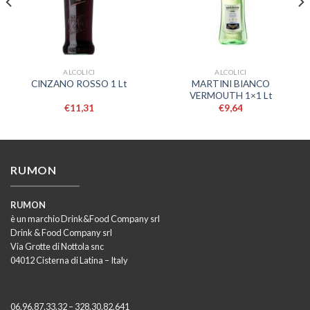
ALCOLICI
ALCOLICI
MARTINI BIANCO
CINZANO ROSSO 1 Lt
VERMOUTH 1×1 Lt
€
11,31
€
9,64
RUMON
RUMON
è un marchio Drink&Food Company srl
Drink & Food Company srl
Via Grotte di Nottola snc
04012 Cisterna di Latina – Italy
06.96.87.33.32 – 328.30.82.641