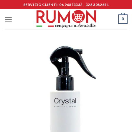
Skip
SERVIZIO CLIENTI: 06 96873332 - 328 3082641
to
content
0