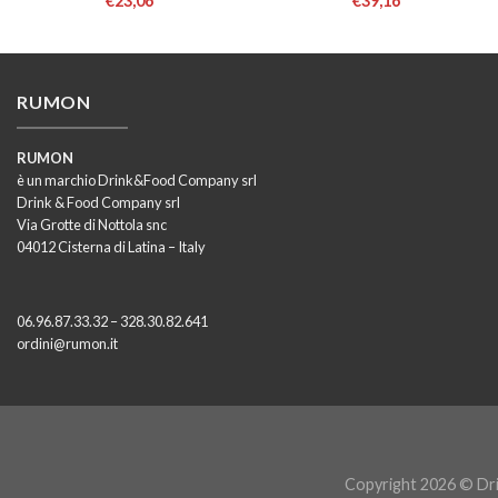
€
23,06
€
39,16
RUMON
RUMON
è un marchio Drink&Food Company srl
Drink & Food Company srl
Via Grotte di Nottola snc
04012 Cisterna di Latina – Italy
06.96.87.33.32 – 328.30.82.641
ordini@rumon.it
Copyright 2026 © Dri