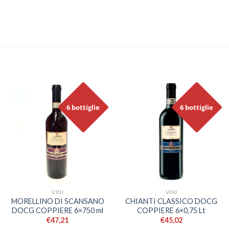
6 bottiglie
6 bottiglie
VINI
VINI
MORELLINO DI SCANSANO
CHIANTI CLASSICO DOCG
DOCG COPPIERE 6×750 ml
COPPIERE 6×0,75 Lt
€
47,21
€
45,02