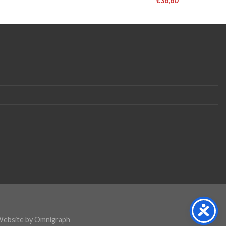
€
36,60
Website by
Omnigraph