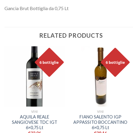
Gancia Brut Bottiglia da 0,75 Lt
RELATED PRODUCTS
6 bottiglie
6 bottiglie
VINI
VINI
AQUILA REALE
FIANO SALENTO IGP
SANGIOVESE TDC IGT
APPASSITO BOCCANTINO
6×0,75 Lt
6×0,75 Lt