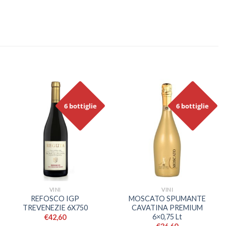
6 bottiglie
6 bottiglie
VINI
VINI
REFOSCO IGP
MOSCATO SPUMANTE
TREVENEZIE 6X750
CAVATINA PREMIUM
6×0,75 Lt
€
42,60