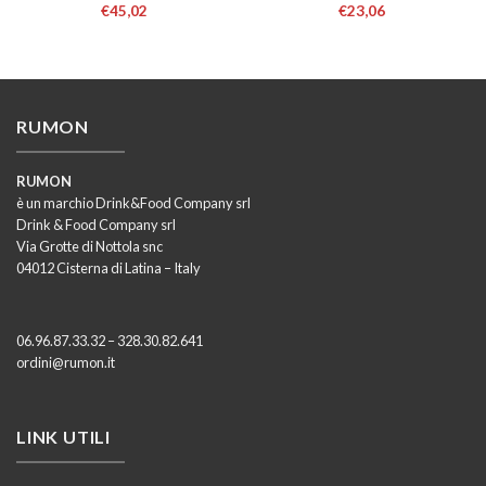
€
45,02
€
23,06
RUMON
RUMON
è un marchio Drink&Food Company srl
Drink & Food Company srl
Via Grotte di Nottola snc
04012 Cisterna di Latina – Italy
06.96.87.33.32 – 328.30.82.641
ordini@rumon.it
LINK UTILI