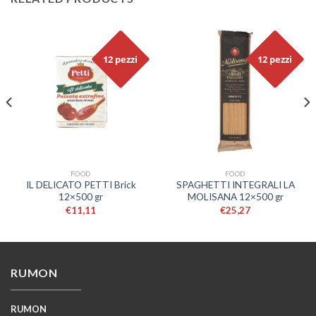
12 pezzi
12 pezzi
FOOD
FOOD
IL DELICATO PETTI Brick
SPAGHETTI INTEGRALI LA
12×500 gr
MOLISANA 12×500 gr
€
11,11
€
25,27
RUMON
RUMON