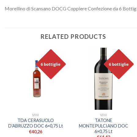
Morellino di Scansano DOCG Coppiere Confezione da 6 Bottigli
RELATED PRODUCTS
6 bottiglie
6 bottiglie
VINI
VINI
TDA CERASUOLO
TATONE
D’ABRUZZO DOC 6×0,75 Lt
MONTEPULCIANO DOC
6×0,75 Lt
€
40,26