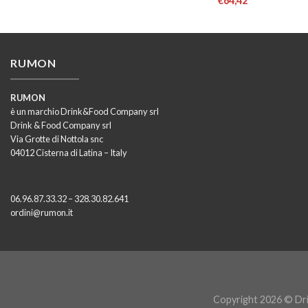
€
64,42
RUMON
RUMON
è un marchio Drink&Food Company srl
Drink & Food Company srl
Via Grotte di Nottola snc
04012 Cisterna di Latina – Italy
06.96.87.33.32 – 328.30.82.641
ordini@rumon.it
Copyright 2026 © Dri