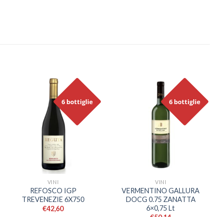
6 bottiglie
6 bottiglie
VINI
VINI
REFOSCO IGP
VERMENTINO GALLURA
TREVENEZIE 6X750
DOCG 0.75 ZANATTA
6×0,75 Lt
€
42,60