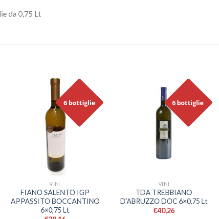
e da 0,75 Lt
6 bottiglie
6 bottiglie
VINI
VINI
FIANO SALENTO IGP
TDA TREBBIANO
APPASSITO BOCCANTINO
D’ABRUZZO DOC 6×0,75 Lt
6×0,75 Lt
€
40,26