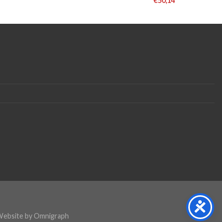
€
50,14
Website by
Omnigraph