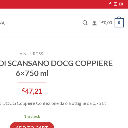
0
€
0,00
NA
VINI
/
ROSSI
DI SCANSANO DOCG COPPIERE
6×750 ml
47,21
€
o DOCG Coppiere Confezione da 6 Bottiglie da 0,75 Lt
1 in stock
ADD TO CART