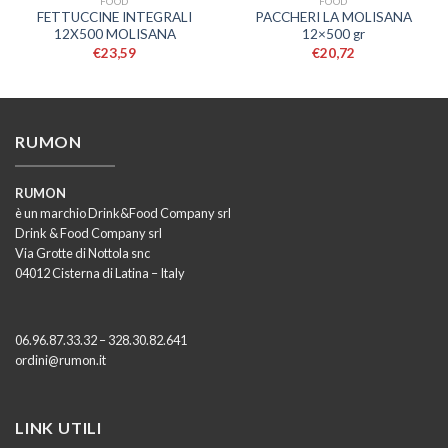
FOOD
FOOD
FETTUCCINE INTEGRALI
PACCHERI LA MOLISANA
12X500 MOLISANA
12×500 gr
€
23,59
€
20,72
RUMON
RUMON
è un marchio Drink&Food Company srl
Drink & Food Company srl
Via Grotte di Nottola snc
04012 Cisterna di Latina – Italy
06.96.87.33.32 – 328.30.82.641
ordini@rumon.it
LINK UTILI