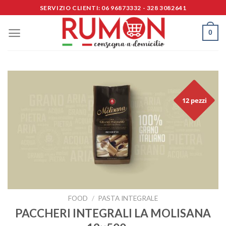
Skip
SERVIZIO CLIENTI: 06 96873332 - 328 3082641
to
content
0
12 pezzi
FOOD
/
PASTA INTEGRALE
PACCHERI INTEGRALI LA MOLISANA