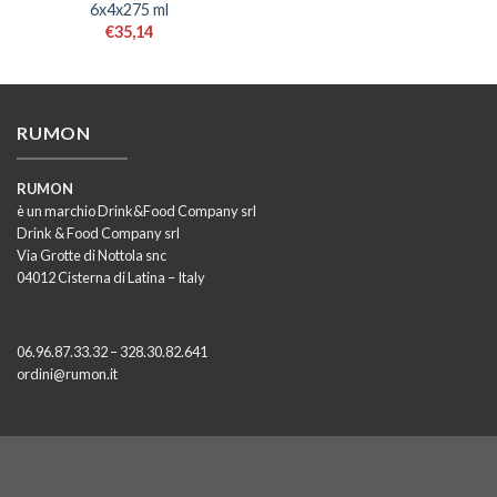
6x4x275 ml
€
35,14
RUMON
RUMON
è un marchio Drink&Food Company srl
Drink & Food Company srl
Via Grotte di Nottola snc
04012 Cisterna di Latina – Italy
06.96.87.33.32 – 328.30.82.641
ordini@rumon.it