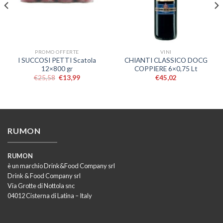
PROMO OFFERTE
VINI
I SUCCOSI PETTI Scatola
CHIANTI CLASSICO DOCG
12×800 gr
COPPIERE 6×0,75 Lt
€
25,58
€
13,99
€
45,02
RUMON
RUMON
è un marchio Drink&Food Company srl
Drink & Food Company srl
Via Grotte di Nottola snc
04012 Cisterna di Latina – Italy