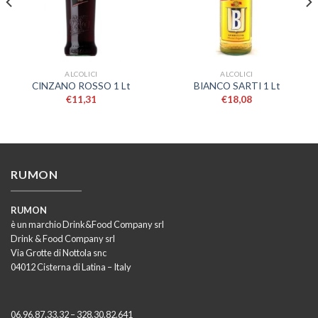
ALCOLICI
ALCOLICI
CINZANO ROSSO 1 Lt
BIANCO SARTI 1 Lt
€
11,31
€
18,08
RUMON
RUMON
è un marchio Drink&Food Company srl
Drink & Food Company srl
Via Grotte di Nottola snc
04012 Cisterna di Latina – Italy
06.96.87.33.32 – 328.30.82.641