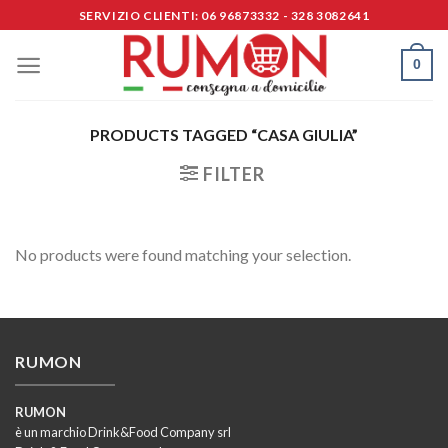
Skip
SERVIZIO CLIENTI: 06 96873332 - 328 3082641
to
content
0
PRODUCTS TAGGED “CASA GIULIA”
FILTER
No products were found matching your selection.
RUMON
RUMON
è un marchio Drink&Food Company srl