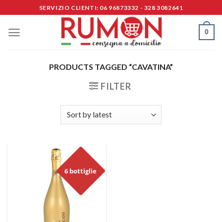
Skip
SERVIZIO CLIENTI: 06 96873332 - 328 3082641
to
content
0
PRODUCTS TAGGED “CAVATINA”
FILTER
6 bottiglie