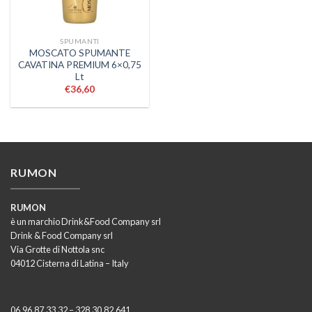
SPUMANTI
MOSCATO SPUMANTE
CAVATINA PREMIUM 6×0,75
Lt
€
36,60
RUMON
RUMON
è un marchio Drink&Food Company srl
Drink & Food Company srl
Via Grotte di Nottola snc
04012 Cisterna di Latina – Italy
06.96.87.33.32 – 328.30.82.641