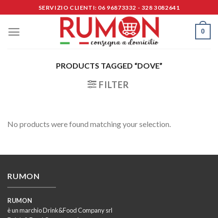
Skip
SERVIZIO CLIENTI: 06 96873332 - 328 3082641
to
content
0
PRODUCTS TAGGED “DOVE”
FILTER
No products were found matching your selection.
RUMON
RUMON
è un marchio Drink&Food Company srl