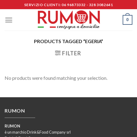
Skip
SERVIZIO CLIENTI: 06 96873332 - 328 3082641
to
content
0
PRODUCTS TAGGED “EGERIA”
FILTER
No products were found matching your selection.
RUMON
RUMON
è un marchio Drink&Food Company srl