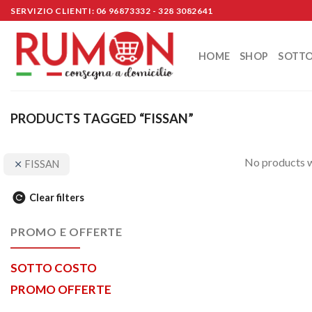
Skip
SERVIZIO CLIENTI: 06 96873332 - 328 3082641
to
content
HOME
SHOP
SOTT
PRODUCTS TAGGED “FISSAN”
No products w
FISSAN
Clear filters
PROMO E OFFERTE
SOTTO COSTO
PROMO OFFERTE