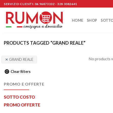
Skip
SERVIZIO CLIENTI: 06 96873332 - 328 3082641
to
content
HOME
SHOP
SOTT
PRODUCTS TAGGED “GRAND REALE”
No products w
GRAND REALE
Clear filters
PROMO E OFFERTE
SOTTO COSTO
PROMO OFFERTE