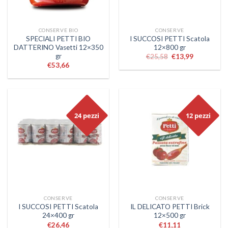
CONSERVE BIO
CONSERVE
SPECIALI PETTI BIO
I SUCCOSI PETTI Scatola
DATTERINO Vasetti 12×350
12×800 gr
gr
€
25,58
€
13,99
€
53,66
24 pezzi
12 pezzi
CONSERVE
CONSERVE
I SUCCOSI PETTI Scatola
IL DELICATO PETTI Brick
24×400 gr
12×500 gr
€
26,46
€
11,11