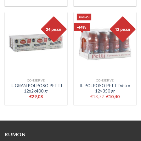
PROMO!
44%
24 pezzi
12 pezzi
CONSERVE
CONSERVE
IL GRAN POLPOSO PETTI
IL POLPOSO PETTI Vetro
12x2x400 gr
12×350 gr
€
29,08
€
18,72
€
10,40
RUMON