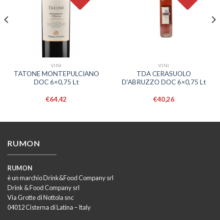
VINI
VINI
TATONE MONTEPULCIANO
TDA CERASUOLO
DOC 6×0,75 Lt
D’ABRUZZO DOC 6×0,75 Lt
€
64,42
€
40,26
RUMON
RUMON
è un marchio Drink&Food Company srl
Drink & Food Company srl
Via Grotte di Nottola snc
04012 Cisterna di Latina – Italy