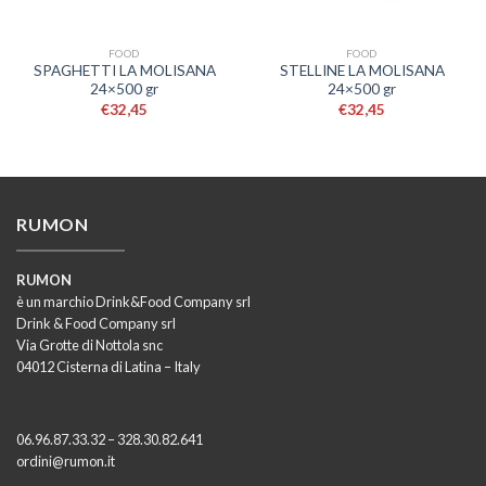
FOOD
FOOD
SPAGHETTI LA MOLISANA
STELLINE LA MOLISANA
24×500 gr
24×500 gr
€
32,45
€
32,45
RUMON
RUMON
è un marchio Drink&Food Company srl
Drink & Food Company srl
Via Grotte di Nottola snc
04012 Cisterna di Latina – Italy
06.96.87.33.32 – 328.30.82.641
ordini@rumon.it