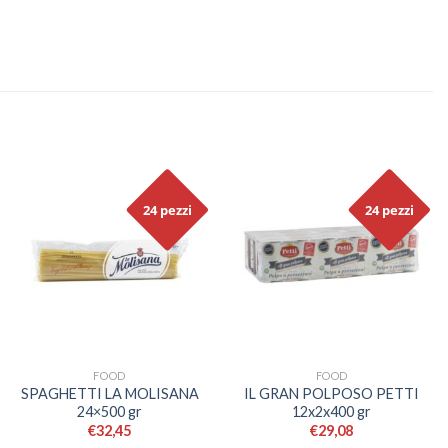
24 pezzi
24 pezzi
FOOD
FOOD
SPAGHETTI LA MOLISANA
IL GRAN POLPOSO PETTI
24×500 gr
12x2x400 gr
€
32,45
€
29,08