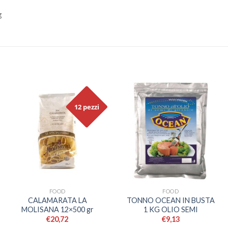
g
12 pezzi
FOOD
FOOD
CALAMARATA LA
TONNO OCEAN IN BUSTA
MOLISANA 12×500 gr
1 KG OLIO SEMI
€
20,72
€
9,13