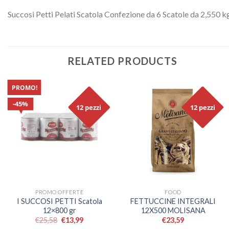
Succosi Petti Pelati Scatola Confezione da 6 Scatole da 2,550 k
RELATED PRODUCTS
PROMO!
45%
12 pezzi
12 pezzi
PROMO OFFERTE
FOOD
I SUCCOSI PETTI Scatola
FETTUCCINE INTEGRALI
12×800 gr
12X500 MOLISANA
€
25,58
€
13,99
€
23,59