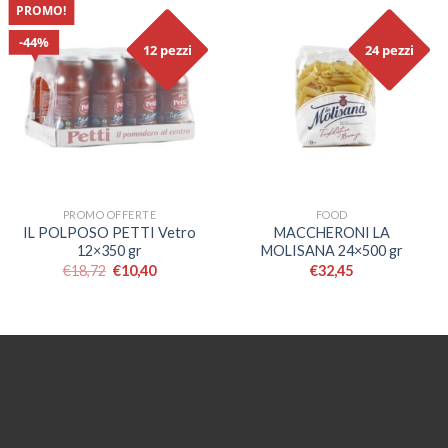
PROMO!
44%
12 pezzi
24 pezzi
PROMO OFFERTE
FOOD
IL POLPOSO PETTI Vetro
MACCHERONI LA
12×350 gr
MOLISANA 24×500 gr
€
18,72
€
10,40
€
32,45