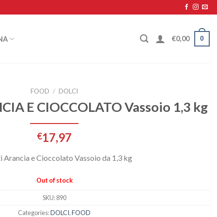
0
€
0,00
NA
FOOD
/
DOLCI
IA E CIOCCOLATO Vassoio 1,3 kg
17,97
€
i Arancia e Cioccolato Vassoio da 1,3 kg
Out of stock
SKU:
890
Categories:
DOLCI
,
FOOD