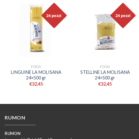
24 pezzi
24 pezzi
FOOD
FOOD
LINGUINE LA MOLISANA
STELLINE LA MOLISANA
24×500 gr
24×500 gr
€
32,45
€
32,45
RUMON
RUMON