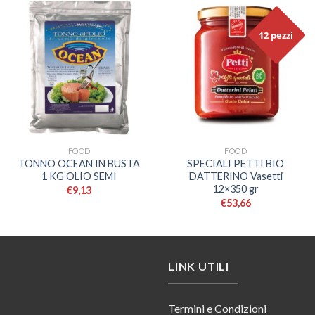
12 pezzi
FOOD
FOOD
TONNO OCEAN IN BUSTA
SPECIALI PETTI BIO
1 KG OLIO SEMI
DATTERINO Vasetti
12×350 gr
€
9,13
€
53,66
LINK UTILI
Termini e Condizioni