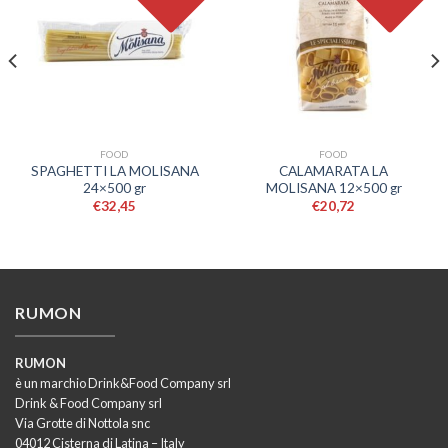
FOOD
FOOD
SPAGHETTI LA MOLISANA
CALAMARATA LA
24×500 gr
MOLISANA 12×500 gr
€
32,45
€
20,72
RUMON
RUMON
è un marchio Drink&Food Company srl
Drink & Food Company srl
Via Grotte di Nottola snc
04012 Cisterna di Latina – Italy