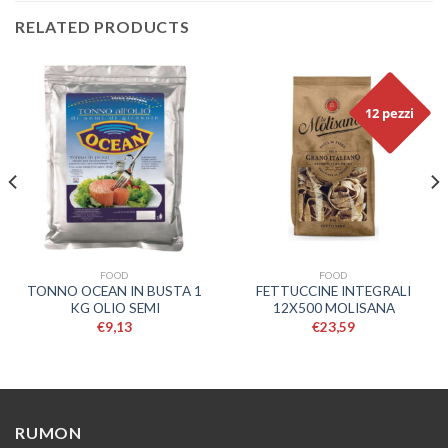
RELATED PRODUCTS
12 pezzi
FOOD
FOOD
TONNO OCEAN IN BUSTA 1
FETTUCCINE INTEGRALI
KG OLIO SEMI
12X500 MOLISANA
€
9,13
€
23,59
RUMON