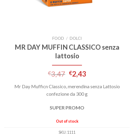
FOOD
/
DOLCI
MR DAY MUFFIN CLASSICO senza
lattosio
3,47
2,43
€
€
Mr Day Mufficn Classico, merendina senza Lattosio
confezione da 300 g
SUPER PROMO
Out of stock
SKU:
1111