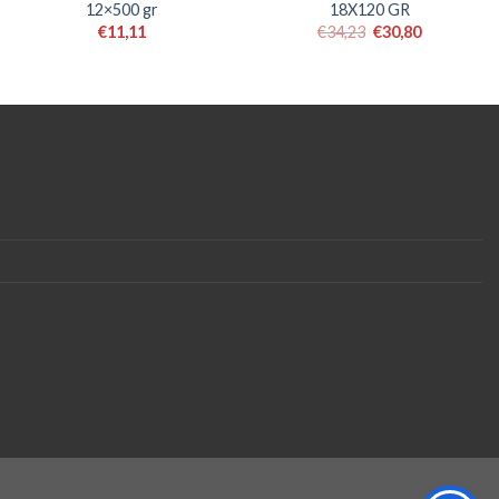
12×500 gr
18X120 GR
€
11,11
€
34,23
€
30,80