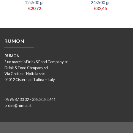
12×500 gr
24×500 gr
€
20,72
€
32,45
RUMON
RUMON
è un marchio Drink&Food Company srl
Drink & Food Company srl
Via Grotte di Nottola snc
04012 Cisterna di Latina – Italy
06.96.87.33.32 – 328.30.82.641
ordini@rumon.it