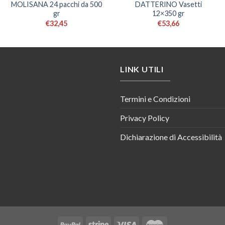
MOLISANA 24 pacchi da 500
DATTERINO Vasetti
gr
12×350 gr
€
32,45
€
53,66
LINK UTILI
Termini e Condizioni
Privacy Policy
Dichiarazione di Accessibilità