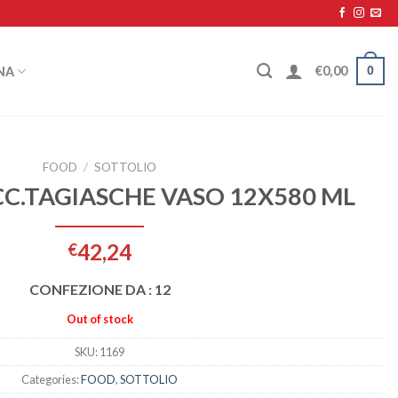
0
€
0,00
NA
FOOD
/
SOTTOLIO
C.TAGIASCHE VASO 12X580 ML
42,24
€
CONFEZIONE DA : 12
Out of stock
SKU:
1169
Categories:
FOOD
,
SOTTOLIO