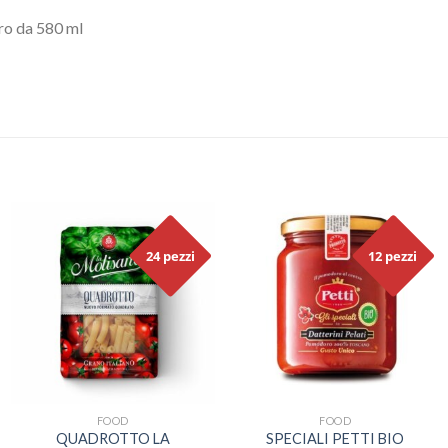
ro da 580 ml
24 pezzi
12 pezzi
FOOD
FOOD
QUADROTTO LA
SPECIALI PETTI BIO