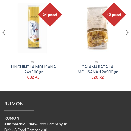
24 pezzi
12 pezzi
FOOD
FOOD
LINGUINE LA MOLISANA
CALAMARATA LA
24×500 gr
MOLISANA 12×500 gr
€
32,45
€
20,72
RUMON
RUMON
è un marchio Drink&Food Company srl
Drink & Food Company srl