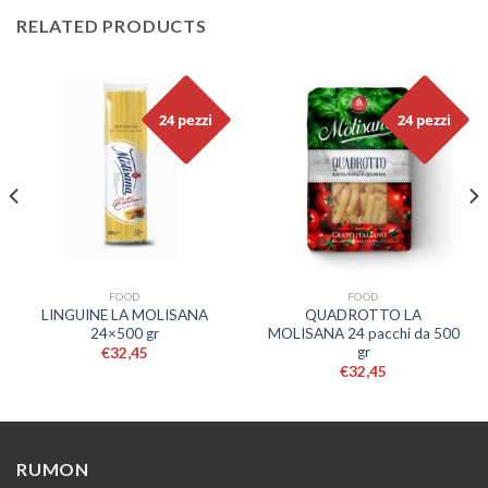
RELATED PRODUCTS
24 pezzi
24 pezzi
FOOD
FOOD
LINGUINE LA MOLISANA
QUADROTTO LA
24×500 gr
MOLISANA 24 pacchi da 500
gr
€
32,45
€
32,45
RUMON