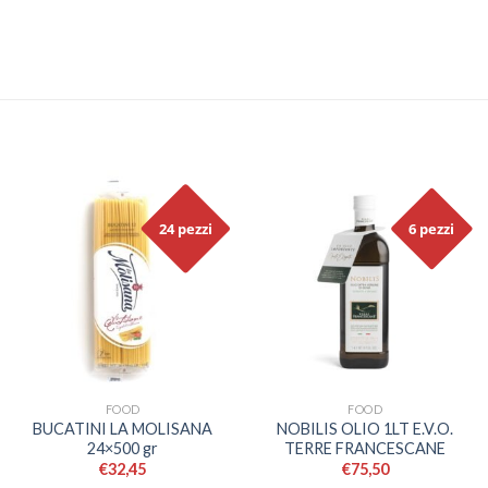
24 pezzi
6 pezzi
FOOD
FOOD
BUCATINI LA MOLISANA
NOBILIS OLIO 1LT E.V.O.
24×500 gr
TERRE FRANCESCANE
€
32,45
€
75,50