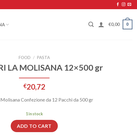
0
€
0,00
NA
FOOD
/
PASTA
I LA MOLISANA 12×500 gr
20,72
€
 Molisana Confezione da 12 Pacchi da 500 gr
1 in stock
ADD TO CART