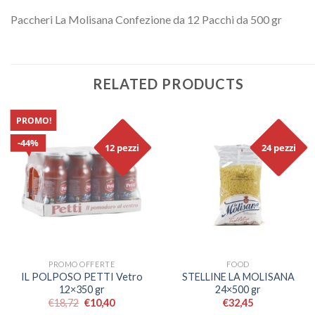
Paccheri La Molisana Confezione da 12 Pacchi da 500 gr
RELATED PRODUCTS
PROMO!
44%
12 pezzi
24 pezzi
PROMO OFFERTE
FOOD
IL POLPOSO PETTI Vetro
STELLINE LA MOLISANA
12×350 gr
24×500 gr
€
18,72
€
10,40
€
32,45