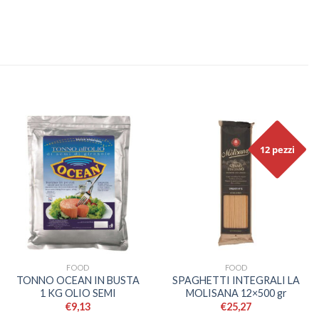
12 pezzi
FOOD
FOOD
TONNO OCEAN IN BUSTA
SPAGHETTI INTEGRALI LA
1 KG OLIO SEMI
MOLISANA 12×500 gr
€
9,13
€
25,27