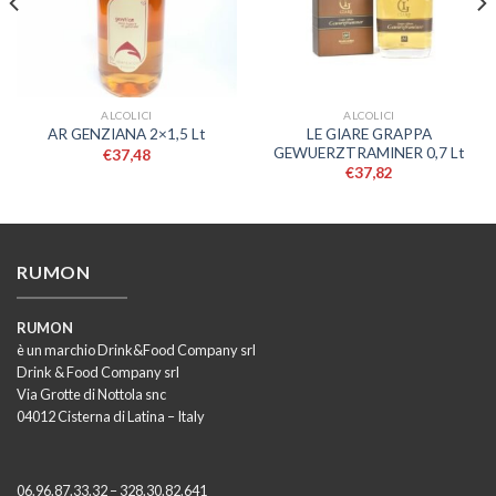
ALCOLICI
ALCOLICI
LE GIARE GRAPPA
AR GENZIANA 2×1,5 Lt
GEWUERZTRAMINER 0,7 Lt
€
37,48
€
37,82
RUMON
RUMON
è un marchio Drink&Food Company srl
Drink & Food Company srl
Via Grotte di Nottola snc
04012 Cisterna di Latina – Italy
06.96.87.33.32 – 328.30.82.641