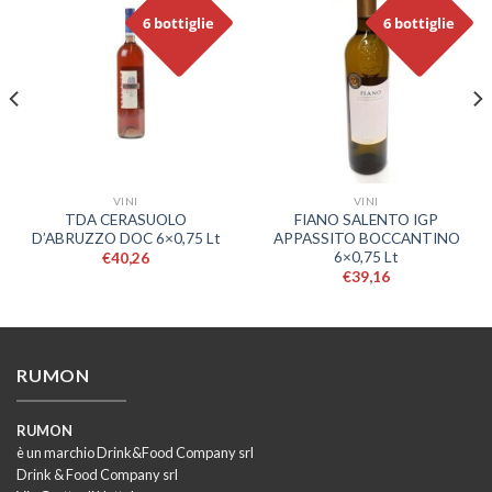
6 bottiglie
6 bottiglie
VINI
VINI
TDA CERASUOLO
FIANO SALENTO IGP
D’ABRUZZO DOC 6×0,75 Lt
APPASSITO BOCCANTINO
6×0,75 Lt
€
40,26
€
39,16
RUMON
RUMON
è un marchio Drink&Food Company srl
Drink & Food Company srl