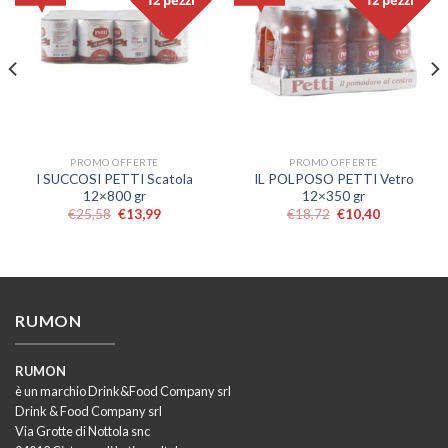
12 pezzi
12 pezzi
PROMO OFFERTE
PROMO OFFERTE
I SUCCOSI PETTI Scatola
IL POLPOSO PETTI Vetro
12×800 gr
12×350 gr
€
25,58
€
13,99
€
18,72
€
10,40
RUMON
RUMON
è un marchio Drink&Food Company srl
Drink & Food Company srl
Via Grotte di Nottola snc