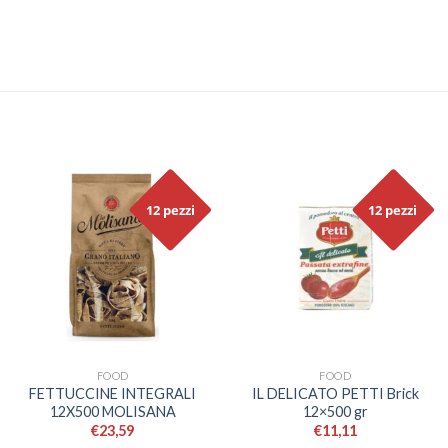
12 pezzi
12 pezzi
FOOD
FOOD
FETTUCCINE INTEGRALI
IL DELICATO PETTI Brick
12X500 MOLISANA
12×500 gr
€
23,59
€
11,11