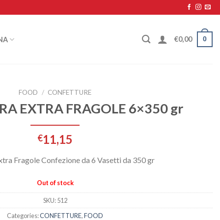
0
€
0,00
NA
FOOD
/
CONFETTURE
A EXTRA FRAGOLE 6×350 gr
11,15
€
tra Fragole Confezione da 6 Vasetti da 350 gr
Out of stock
SKU:
512
Categories:
CONFETTURE
,
FOOD