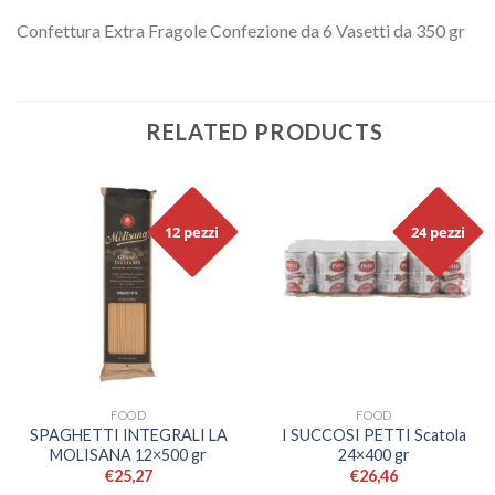
Confettura Extra Fragole Confezione da 6 Vasetti da 350 gr
RELATED PRODUCTS
12 pezzi
24 pezzi
FOOD
FOOD
SPAGHETTI INTEGRALI LA
I SUCCOSI PETTI Scatola
MOLISANA 12×500 gr
24×400 gr
€
25,27
€
26,46