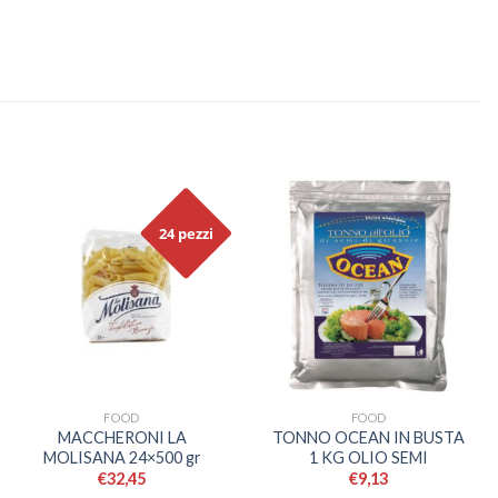
24 pezzi
FOOD
FOOD
MACCHERONI LA
TONNO OCEAN IN BUSTA
MOLISANA 24×500 gr
1 KG OLIO SEMI
€
32,45
€
9,13