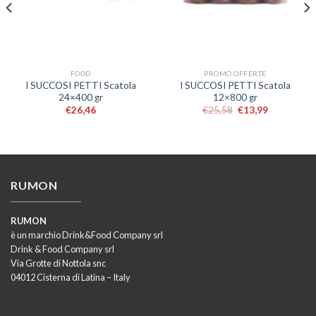
FOOD
PROMO OFFERTE
I SUCCOSI PETTI Scatola
I SUCCOSI PETTI Scatola
24×400 gr
12×800 gr
€
26,46
€
25,58
€
13,99
RUMON
RUMON
è un marchio Drink&Food Company srl
Drink & Food Company srl
Via Grotte di Nottola snc
04012 Cisterna di Latina – Italy