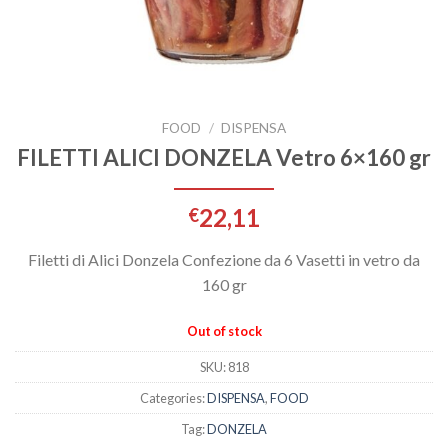
FOOD
/
DISPENSA
FILETTI ALICI DONZELA Vetro 6×160 gr
22,11
€
Filetti di Alici Donzela Confezione da 6 Vasetti in vetro da
160 gr
Out of stock
SKU:
818
Categories:
DISPENSA
,
FOOD
Tag:
DONZELA