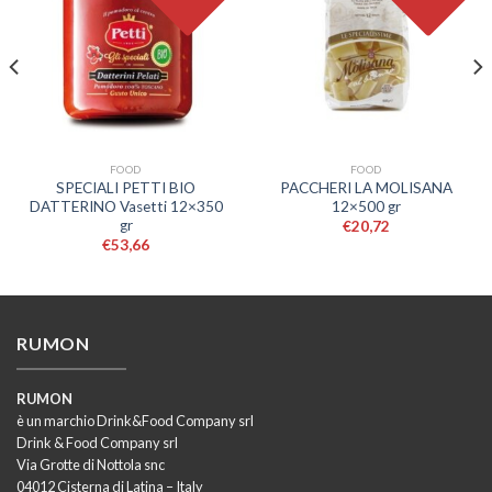
FOOD
FOOD
SPECIALI PETTI BIO
PACCHERI LA MOLISANA
DATTERINO Vasetti 12×350
12×500 gr
gr
€
20,72
€
53,66
RUMON
RUMON
è un marchio Drink&Food Company srl
Drink & Food Company srl
Via Grotte di Nottola snc
04012 Cisterna di Latina – Italy