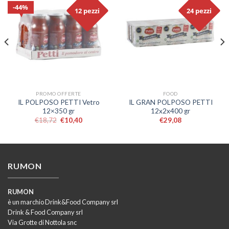
44%
12 pezzi
24 pezzi
PROMO OFFERTE
FOOD
IL POLPOSO PETTI Vetro
IL GRAN POLPOSO PETTI
12×350 gr
12x2x400 gr
€
18,72
€
10,40
€
29,08
RUMON
RUMON
è un marchio Drink&Food Company srl
Drink & Food Company srl
Via Grotte di Nottola snc