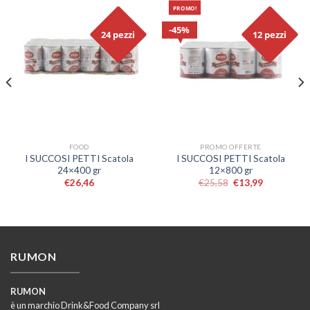
PROMO!
45%
24 pezzi
12 pezzi
FOOD
PROMO OFFERTE
I SUCCOSI PETTI Scatola
I SUCCOSI PETTI Scatola
24×400 gr
12×800 gr
€
26,46
€
25,58
€
13,99
RUMON
RUMON
è un marchio Drink&Food Company srl