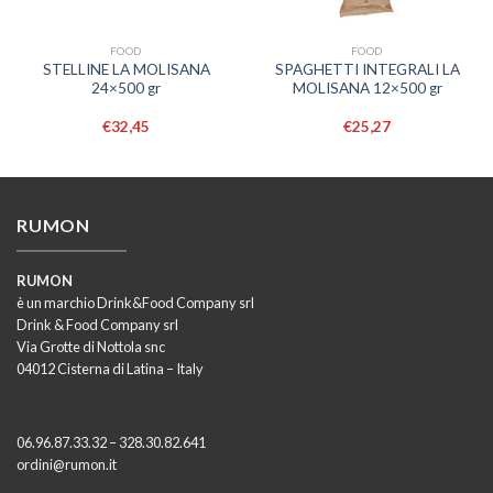
FOOD
FOOD
STELLINE LA MOLISANA
SPAGHETTI INTEGRALI LA
24×500 gr
MOLISANA 12×500 gr
€
32,45
€
25,27
RUMON
RUMON
è un marchio Drink&Food Company srl
Drink & Food Company srl
Via Grotte di Nottola snc
04012 Cisterna di Latina – Italy
06.96.87.33.32 – 328.30.82.641
ordini@rumon.it